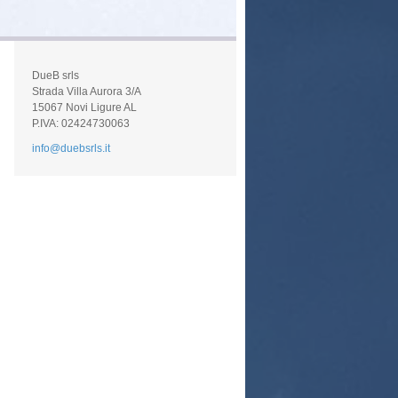
DueB srls
Strada Villa Aurora 3/A
15067 Novi Ligure AL
P.IVA: 02424730063
info@duebsrls.it